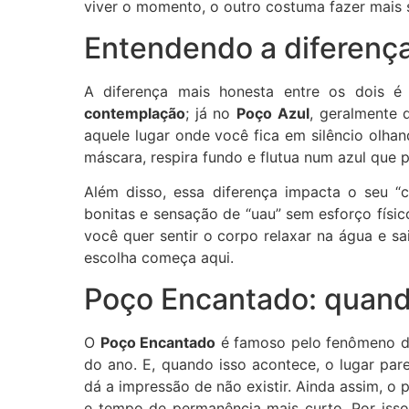
viver o momento, o outro costuma fazer mais 
Entendendo a diferença
A diferença mais honesta entre os dois é
contemplação
; já no
Poço Azul
, geralmente
aquele lugar onde você fica em silêncio olha
máscara, respira fundo e flutua num azul que 
Além disso, essa diferença impacta o seu “
bonitas e sensação de “uau” sem esforço físi
você quer sentir o corpo relaxar na água e sa
escolha começa aqui.
Poço Encantado: quando
O
Poço Encantado
é famoso pelo fenômeno 
do ano. E, quando isso acontece, o lugar par
dá a impressão de não existir. Ainda assim, o
e tempo de permanência mais curto. Por isso