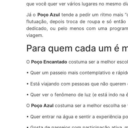
que você quer ver vários lugares no mesmo di
Já o
Poço Azul
tende a pedir um ritmo mais “c
flutuação, depois troca de roupa e só entã
dedicado, ou pelo menos com uma programa
viagem.
Para quem cada um é m
O
Poço Encantado
costuma ser a melhor escol
• Quer um passeio mais contemplativo e rápido
• Está viajando com pessoas que não querem e
• Quer ver o fenômeno de luz (e está indo na
O
Poço Azul
costuma ser a melhor escolha se 
• Quer entrar na água e sentir a experiência p
• Gosta de passeios com participação ativa, 