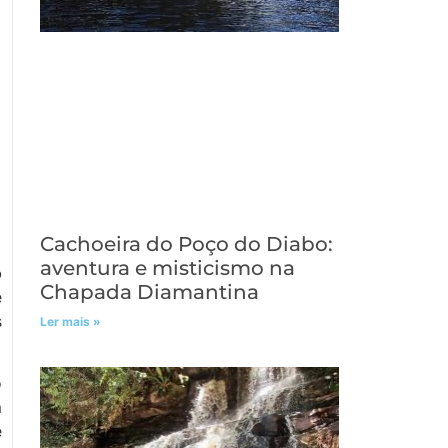
Cachoeira do Poço do Diabo:
aventura e misticismo na
o
Chapada Diamantina
e
s
Ler mais »
o
m
e