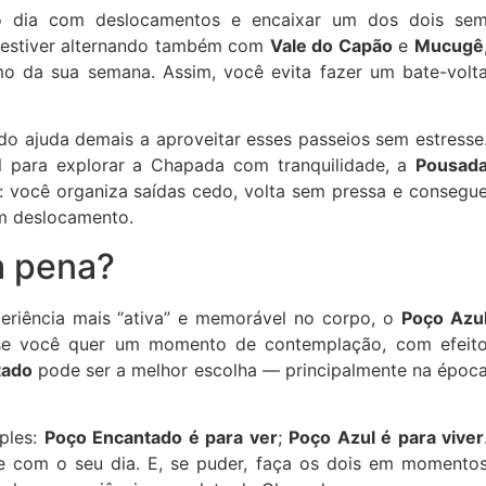
 o dia com deslocamentos e encaixar um dos dois se
ê estiver alternando também com
Vale do Capão
e
Mucugê
mo da sua semana. Assim, você evita fazer um bate-volt
do ajuda demais a aproveitar esses passeios sem estresse
l para explorar a Chapada com tranquilidade, a
Pousad
 você organiza saídas cedo, volta sem pressa e consegu
em deslocamento.
a pena?
eriência mais “ativa” e memorável no corpo, o
Poço Azu
 se você quer um momento de contemplação, com efeit
tado
pode ser a melhor escolha — principalmente na époc
mples:
Poço Encantado é para ver
;
Poço Azul é para viver
e com o seu dia. E, se puder, faça os dois em momento