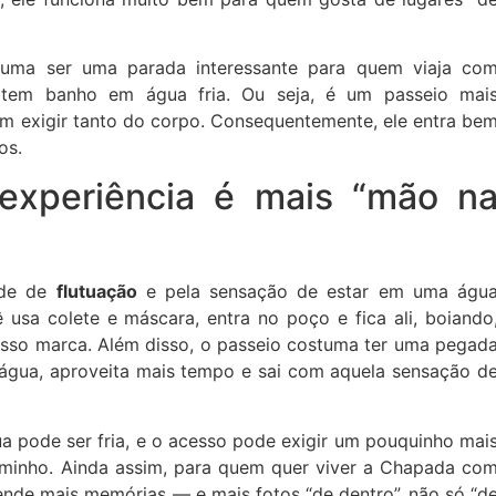
uma ser uma parada interessante para quem viaja co
rtem banho em água fria. Ou seja, é um passeio mai
em exigir tanto do corpo. Consequentemente, ele entra be
os.
experiência é mais “mão n
ade de
flutuação
e pela sensação de estar em uma águ
 usa colete e máscara, entra no poço e fica ali, boiando
 isso marca. Além disso, o passeio costuma ter uma pegad
 água, aproveita mais tempo e sai com aquela sensação d
gua pode ser fria, e o acesso pode exigir um pouquinho mai
minho. Ainda assim, para quem quer viver a Chapada co
ende mais memórias — e mais fotos “de dentro”, não só “d