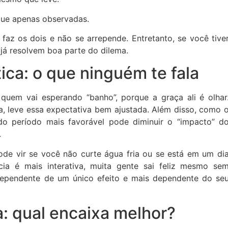
 que apenas observadas.
 faz os dois e não se arrepende. Entretanto, se você tive
 já resolvem boa parte do dilema.
tica: o que ninguém te fala
quem vai esperando “banho”, porque a graça ali é olhar
a, leve essa expectativa bem ajustada. Além disso, como 
do período mais favorável pode diminuir o “impacto” d
.
pode vir se você não curte água fria ou se está em um di
cia é mais interativa, muita gente sai feliz mesmo se
 dependente de um único efeito e mais dependente do se
a: qual encaixa melhor?