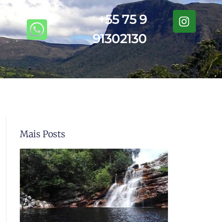
+55 75 9
91302130
Mais Posts