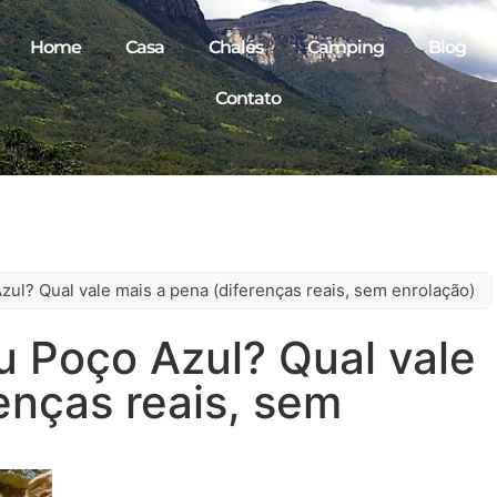
Home
Casa
Chalés
Camping
Blog
Contato
ul? Qual vale mais a pena (diferenças reais, sem enrolação)
 Poço Azul? Qual vale
enças reais, sem