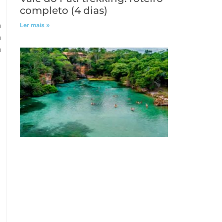
completo (4 dias)
a
Ler mais »
a
a