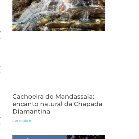
e
é
a
s
e
a
Cachoeira do Mandassaia:
encanto natural da Chapada
Diamantina
s
Ler mais »
e
a
e