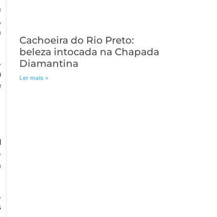
m
,
a
Cachoeira do Rio Preto:
beleza intocada na Chapada
.
Diamantina
a
Ler mais »
e
l
o
a
.
s