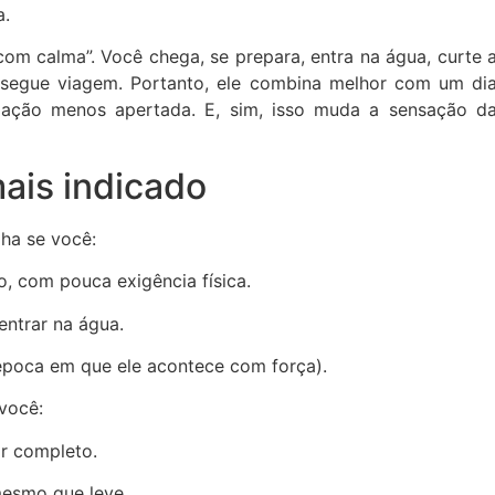
a.
om calma”. Você chega, se prepara, entra na água, curte 
o segue viagem. Portanto, ele combina melhor com um di
ção menos apertada. E, sim, isso muda a sensação d
ais indicado
ha se você:
, com pouca exigência física.
ntrar na água.
 época em que ele acontece com força).
você:
or completo.
mesmo que leve.