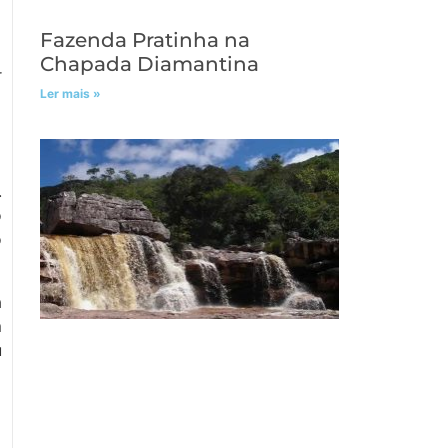
Fazenda Pratinha na
Chapada Diamantina
r
Ler mais »
.
o
o
a
m
u