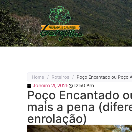
Home
/
Roteiros
/
Poço Encantado ou Poço Az
Janeiro 21, 2026
12:50 Pm
Poço Encantado ou
mais a pena (difer
enrolação)