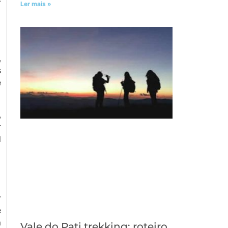
Ler mais »
,
s
e
,
r
l
r
e
m
Vale do Pati trekking: roteiro