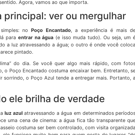
sentido. Agora, vamos ao que importa.
 principal: ver ou mergulhar
 simples: no
Poço Encantado
, a experiência é mais d
 dá para
entrar na água
(e isso muda tudo). Ou seja, um 
ndo a luz atravessando a água; o outro é onde você coloc
parece pintado.
clima” do dia. Se você quer algo mais rápido, com foto
co, o Poço Encantado costuma encaixar bem. Entretanto, s
ir sorrindo, o Poço Azul tende a entregar mais. Portanto, 
 ele brilha de verdade
da
luz azul
atravessando a água em determinados período
ece uma cena de cinema: a água fica tão transparente qu
 passeio costuma ser bem controlado, com visita organizad
, ele funciona muito bem para quem gosta de lugares “d