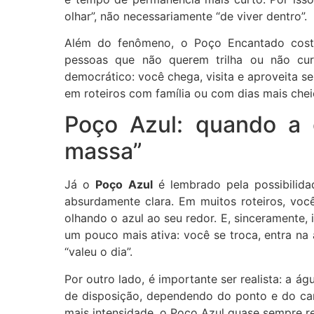
olhar”, não necessariamente “de viver dentro”.
Além do fenômeno, o Poço Encantado cost
pessoas que não querem trilha ou não cu
democrático: você chega, visita e aproveita s
em roteiros com família ou com dias mais chei
Poço Azul: quando a 
massa”
Já o
Poço Azul
é lembrado pela possibilid
absurdamente clara. Em muitos roteiros, você
olhando o azul ao seu redor. E, sinceramente,
um pouco mais ativa: você se troca, entra na
“valeu o dia”.
Por outro lado, é importante ser realista: a á
de disposição, dependendo do ponto e do ca
mais intensidade, o Poço Azul quase sempre r