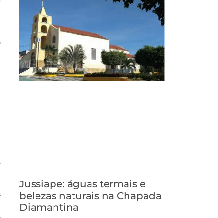
m
s
m
a
a
,
a
e
Jussiape: águas termais e
s
belezas naturais na Chapada
m
Diamantina
e